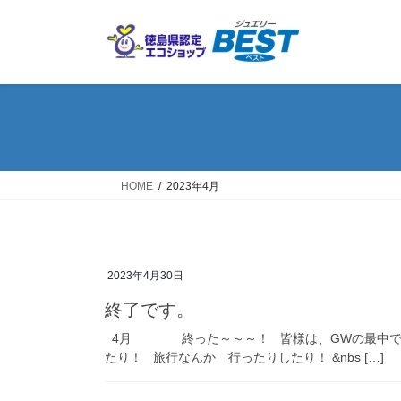
コ
ナ
ン
ビ
テ
ゲ
ン
ー
ツ
シ
へ
ョ
ス
ン
キ
に
ッ
移
HOME
2023年4月
プ
動
2023年4月30日
終了です。
4月 終った～～～！ 皆様は、GWの最中でし
たり！ 旅行なんか 行ったりしたり！ &nbs […]