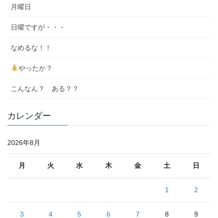
月曜日
日曜ですが・・・
なめるな！！
やったか？
こんなん？ ある？？
カレンダー
2026年8月
月
火
水
木
金
土
日
1
2
3
4
5
6
7
8
9