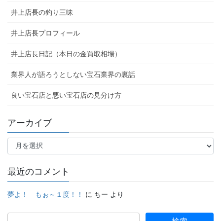
井上店長の釣り三昧
井上店長プロフィール
井上店長日記（本日の金買取相場）
業界人が語ろうとしない宝石業界の裏話
良い宝石店と悪い宝石店の見分け方
アーカイブ
ア
ー
カ
イ
最近のコメント
ブ
夢よ！ もぉ～１度！！
に
ちー
より