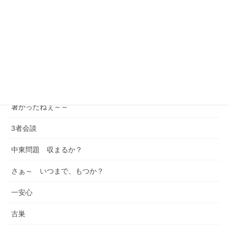
最近の投稿
ここは、、マレーシアか？
雨は、降らんかぁ～？
良く 頑張りました！
良い 結果！！ で、ありますように
暑かったねぇ～～
3者会談
中東問題 収まるか？
さぁ～ いつまで、もつか？
一安心
古巣