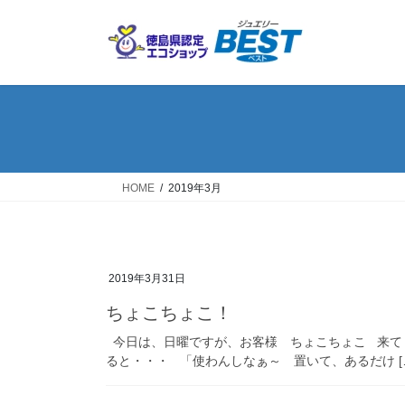
コ
ナ
ン
ビ
テ
ゲ
ン
ー
ツ
シ
へ
ョ
ス
ン
キ
に
ッ
移
HOME
2019年3月
プ
動
2019年3月31日
ちょこちょこ！
今日は、日曜ですが、お客様 ちょこちょこ 来て
ると・・・ 「使わんしなぁ～ 置いて、あるだけ [