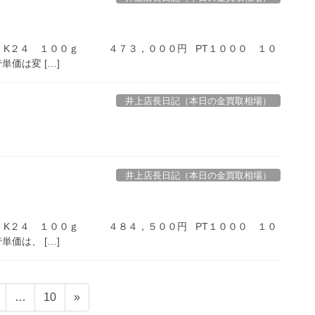
ド K２４ １００ｇ ４７３，０００円 PT１０００ １０
価は変 […]
井上店長日記（本日の金買取相場）
井上店長日記（本日の金買取相場）
ド K２４ １００ｇ ４８４，５００円 PT１０００ １０
価は、 […]
固
固
…
10
»
定
定