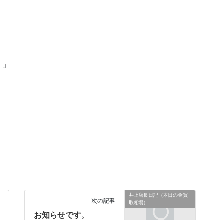
！
！」
井上店長日記（本日の金買
次の記事
取相場）
お知らせです。