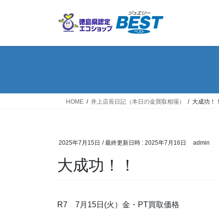
コ
ナ
ン
ビ
テ
ゲ
ン
ー
ツ
シ
へ
ョ
ス
ン
キ
に
ッ
移
HOME
井上店長日記（本日の金買取相場）
大成功！
プ
動
2025年7月15日
/ 最終更新日時 :
2025年7月16日
admin
大成功！！
R7 7月15日(火）金・PT買取価格